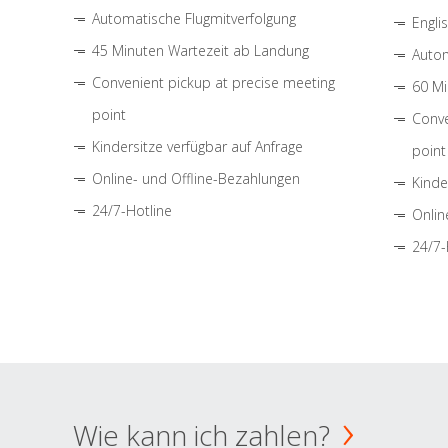
Automatische Flugmitverfolgung
Engli
45 Minuten Wartezeit ab Landung
Autom
Convenient pickup at precise meeting
60 Mi
point
Conve
Kindersitze verfügbar auf Anfrage
point
Online- und Offline-Bezahlungen
Kinde
24/7-Hotline
Onlin
24/7-
Wie kann ich zahlen?