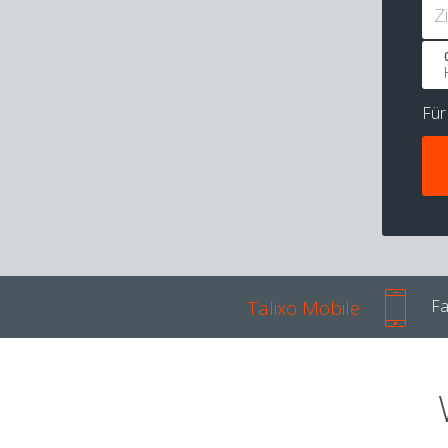
Z
Fü
Talixo Mobile
Fa