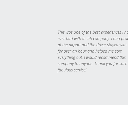
This was one of the best experiences I h
ever had with a cab company. I had pr
at the airport and the driver stayed with
for over an hour and helped me sort
everything out. I would recommend this
company to anyone. Thank you for such
fabulous service!