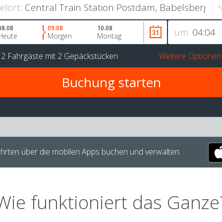
ielort:
08.08
09.08
10.08
um
Heute
Morgen
Montag
r
2 Fahrgäste
mit
2 Gepäckstücken
Weitere Optionen
hrten über die mobilen Apps buchen und verwalten.
Wie funktioniert das Ganze