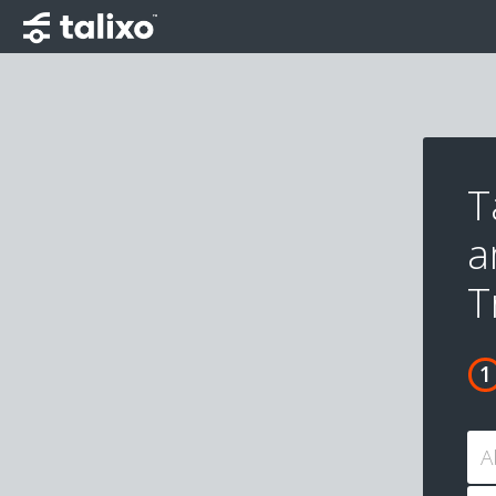
T
a
T
A