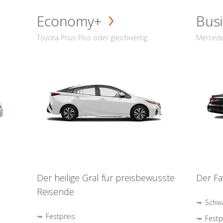
Economy+
Busi
Toyota Prius Plus oder gleichwertig
Mercede
Der heilige Gral für preisbewusste
Der Fa
Reisende
Schwa
Festpreis
Festp