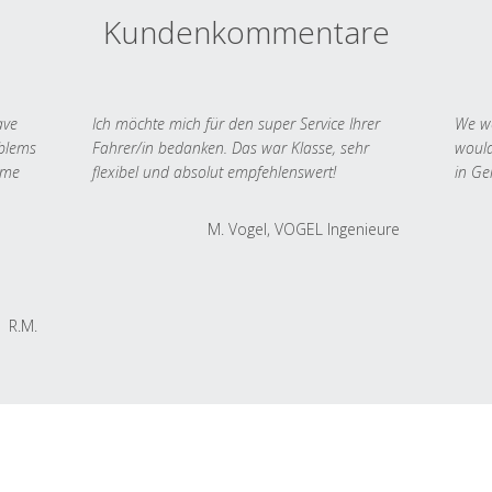
Kundenkommentare
ave
Ich möchte mich für den super Service Ihrer
We we
oblems
Fahrer/in bedanken. Das war Klasse, sehr
would
 me
flexibel und absolut empfehlenswert!
in Ge
M. Vogel, VOGEL Ingenieure
R.M.