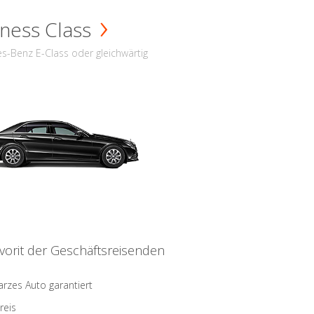
ness Class
s-Benz E-Class oder gleichwärtig
vorit der Geschäftsreisenden
rzes Auto garantiert
reis