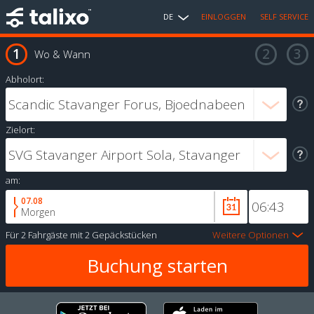
DE
EINLOGGEN
SELF SERVICE
Wo & Wann
Abholort:
Zielort:
am:
07.08
Morgen
Für
2 Fahrgäste
mit
2 Gepäckstücken
Weitere Optionen