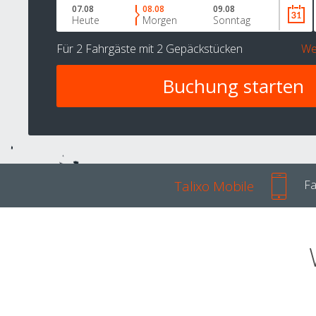
07.08
08.08
09.08
Heute
Morgen
Sonntag
Für
2 Fahrgäste
mit
2 Gepäckstücken
We
Talixo Mobile
Fa