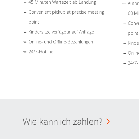
45 Minuten Wartezeit ab Landung
Autom
Convenient pickup at precise meeting
60 Mi
point
Conve
Kindersitze verfügbar auf Anfrage
point
Online- und Offline-Bezahlungen
Kinde
24/7-Hotline
Onlin
24/7-
Wie kann ich zahlen?