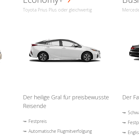
Toyota Prius Plus oder gleichwertig
Mercede
Der heilige Gral für preisbewusste
Der Fa
Reisende
Schwa
Festpreis
Festp
Automatische Flugmitverfolgung
Engli