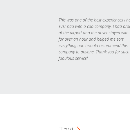
This was one of the best experiences I h
ever had with a cab company. I had pr
at the airport and the driver stayed with
for over an hour and helped me sort
everything out. I would recommend this
company to anyone. Thank you for such
fabulous service!
Taxi