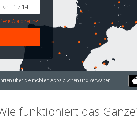
um
itere Optionen
hrten über die mobilen Apps buchen und verwalten.
Wie funktioniert das Ganze