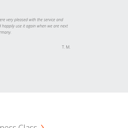
re very pleased with the service and
 happily use it again when we are next
rmany.
T. M.
ness Class