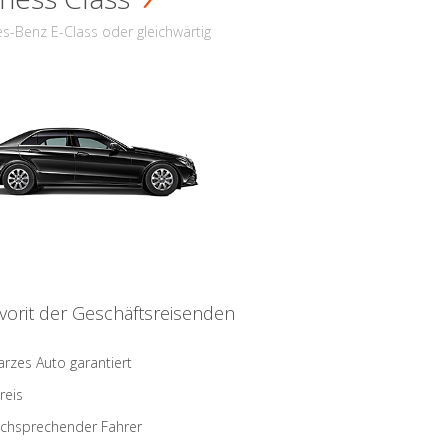
s-Benz E-Class oder gleichwärtig
vorit der Geschäftsreisenden
rzes Auto garantiert
reis
schsprechender Fahrer