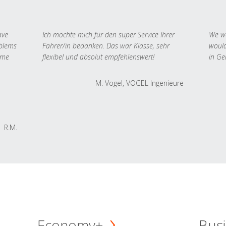
ave
Ich möchte mich für den super Service Ihrer
We we
oblems
Fahrer/in bedanken. Das war Klasse, sehr
would
 me
flexibel und absolut empfehlenswert!
in Ge
M. Vogel, VOGEL Ingenieure
R.M.
Economy+
Busi