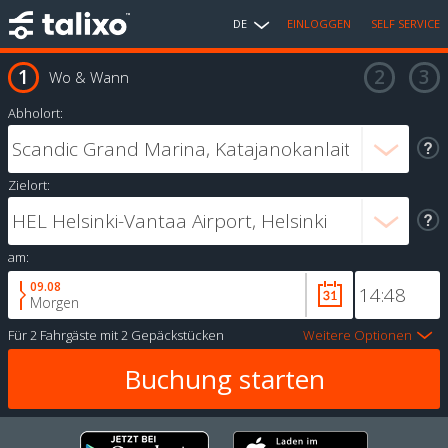
DE
EINLOGGEN
SELF SERVICE
Wo & Wann
Abholort:
Zielort:
am:
09.08
Morgen
Für
2 Fahrgäste
mit
2 Gepäckstücken
Weitere Optionen