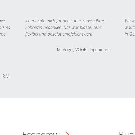
ave
Ich möchte mich für den super Service Ihrer
We we
oblems
Fahrer/in bedanken. Das war Klasse, sehr
would
 me
flexibel und absolut empfehlenswert!
in Ge
M. Vogel, VOGEL Ingenieure
R.M.
Economy+
Busi