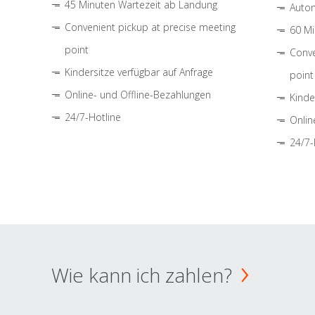
45 Minuten Wartezeit ab Landung
Autom
Convenient pickup at precise meeting
60 Mi
point
Conve
Kindersitze verfügbar auf Anfrage
point
Online- und Offline-Bezahlungen
Kinde
24/7-Hotline
Onlin
24/7-
Wie kann ich zahlen?