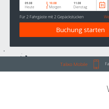
09.08
10.08
11.08
Heute
Morgen
Dienstag
Für
2 Fahrgäste
mit
2 Gepäckstücken
We
Talixo Mobile
Fa