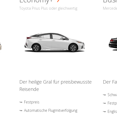
Toyota Prius Plus oder gleichwertig
Mercede
Der heilige Gral für preisbewusste
Der Fa
Reisende
Schwa
Festpreis
Festp
Automatische Flugmitverfolgung
Engli