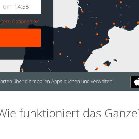
um
itere Optionen
hrten über die mobilen Apps buchen und verwalten.
Wie funktioniert das Ganze