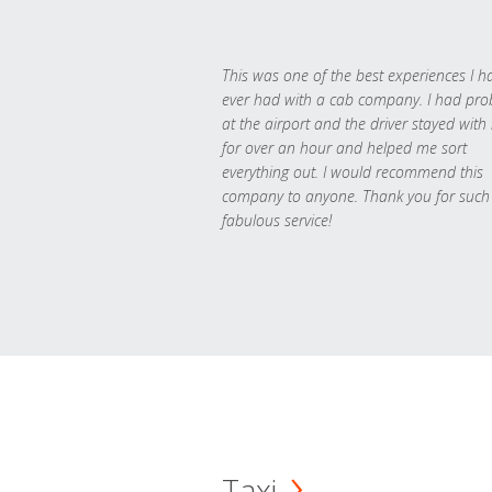
This was one of the best experiences I h
ever had with a cab company. I had pr
at the airport and the driver stayed with
for over an hour and helped me sort
everything out. I would recommend this
company to anyone. Thank you for such
fabulous service!
Taxi