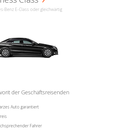
s-Benz E-Class oder gleichwärtig
vorit der Geschäftsreisenden
rzes Auto garantiert
reis
schsprechender Fahrer