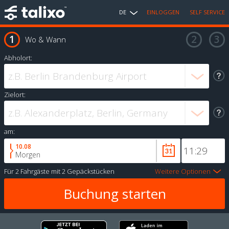
DE
EINLOGGEN
SELF SERVICE
Wo & Wann
Abholort:
Zielort:
am:
10.08
Morgen
Für
2 Fahrgäste
mit
2 Gepäckstücken
Weitere Optionen