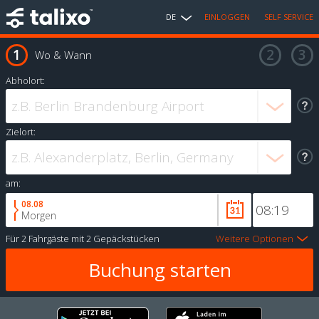
DE
EINLOGGEN
SELF SERVICE
Wo & Wann
Abholort:
Zielort:
am:
08.08
Morgen
Für
2 Fahrgäste
mit
2 Gepäckstücken
Weitere Optionen