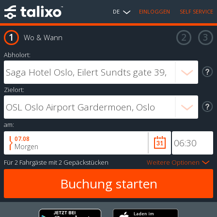
DE
EINLOGGEN
SELF SERVICE
Wo & Wann
Abholort:
Zielort:
am:
07.08
Morgen
Für
2 Fahrgäste
mit
2 Gepäckstücken
Weitere Optionen