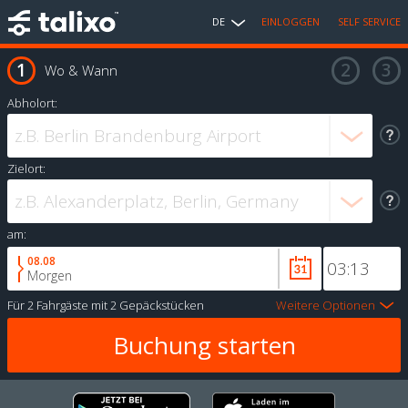
DE
EINLOGGEN
SELF SERVICE
Wo & Wann
Abholort:
Zielort:
am:
08.08
Morgen
Für
2 Fahrgäste
mit
2 Gepäckstücken
Weitere Optionen