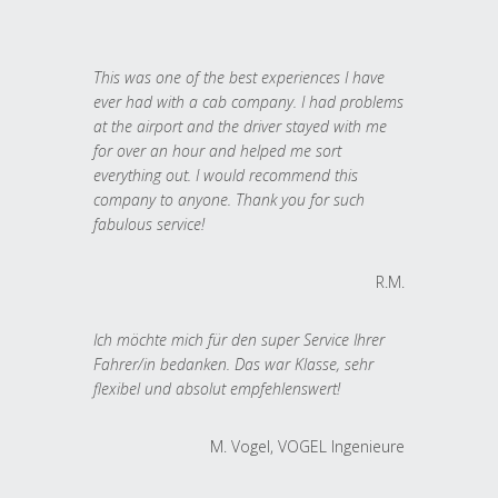
This was one of the best experiences I have
ever had with a cab company. I had problems
at the airport and the driver stayed with me
for over an hour and helped me sort
everything out. I would recommend this
company to anyone. Thank you for such
fabulous service!
R.M.
Ich möchte mich für den super Service Ihrer
Fahrer/in bedanken. Das war Klasse, sehr
flexibel und absolut empfehlenswert!
M. Vogel, VOGEL Ingenieure