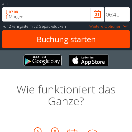
am:
07.08
Morgen
Für
2 Fahrgäste
mit
2 Gepäckstücken
Weitere Optionen
Wie funktioniert das
Ganze?