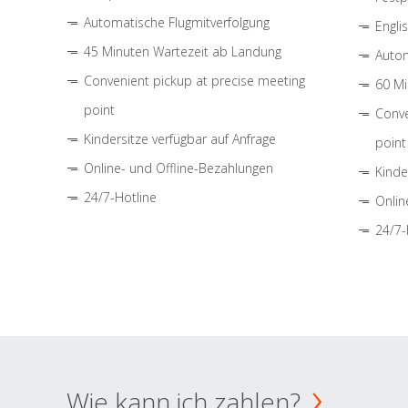
Automatische Flugmitverfolgung
Engli
45 Minuten Wartezeit ab Landung
Autom
Convenient pickup at precise meeting
60 Mi
point
Conve
Kindersitze verfügbar auf Anfrage
point
Online- und Offline-Bezahlungen
Kinde
24/7-Hotline
Onlin
24/7-
Wie kann ich zahlen?