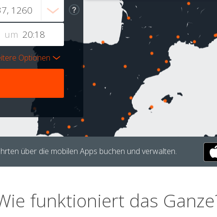
um
itere Optionen
hrten über die mobilen Apps buchen und verwalten.
Wie funktioniert das Ganze