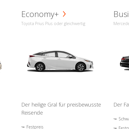
Economy+
Busi
Toyota Prius Plus oder gleichwertig
Mercede
Der heilige Gral für preisbewusste
Der Fa
Reisende
Schwa
Festpreis
Festp