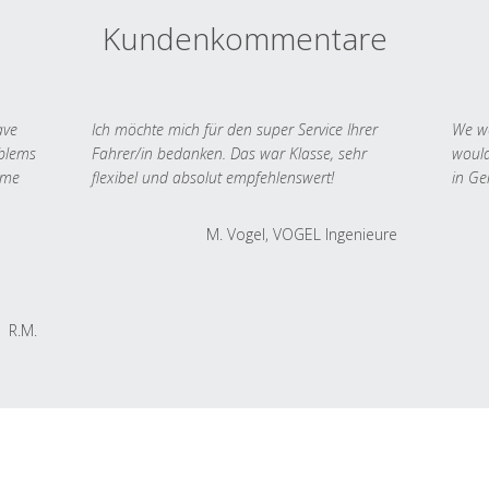
Kundenkommentare
ave
Ich möchte mich für den super Service Ihrer
We we
oblems
Fahrer/in bedanken. Das war Klasse, sehr
would
 me
flexibel und absolut empfehlenswert!
in Ge
M. Vogel, VOGEL Ingenieure
R.M.