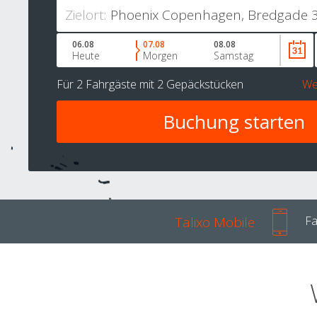
Zielort:
06.08
07.08
08.08
Heute
Morgen
Samstag
Für
2 Fahrgäste
mit
2 Gepäckstücken
We
Talixo Mobile
Fa