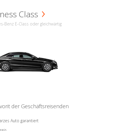
ness Class
s-Benz E-Class oder gleichwärtig
vorit der Geschäftsreisenden
rzes Auto garantiert
reis