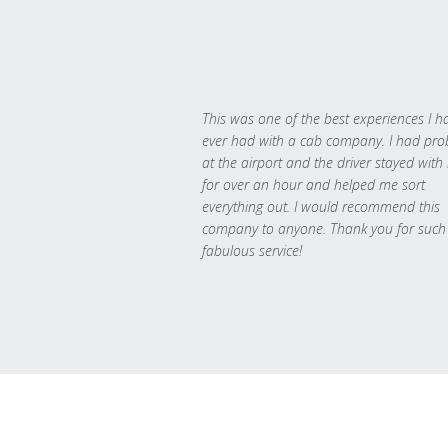
This was one of the best experiences I h
ever had with a cab company. I had pr
at the airport and the driver stayed with
for over an hour and helped me sort
everything out. I would recommend this
company to anyone. Thank you for such
fabulous service!