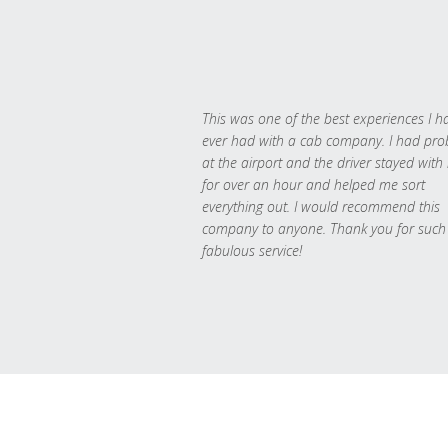
This was one of the best experiences I h
ever had with a cab company. I had pr
at the airport and the driver stayed with
for over an hour and helped me sort
everything out. I would recommend this
company to anyone. Thank you for such
fabulous service!