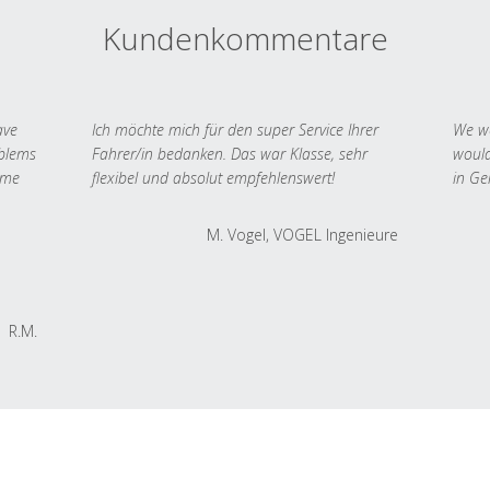
Kundenkommentare
ave
Ich möchte mich für den super Service Ihrer
We we
oblems
Fahrer/in bedanken. Das war Klasse, sehr
would
 me
flexibel und absolut empfehlenswert!
in Ge
M. Vogel, VOGEL Ingenieure
R.M.