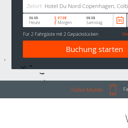
Zielort:
06.08
07.08
08.08
Heute
Morgen
Samstag
Für
2 Fahrgäste
mit
2 Gepäckstücken
We
Talixo Mobile
Fa