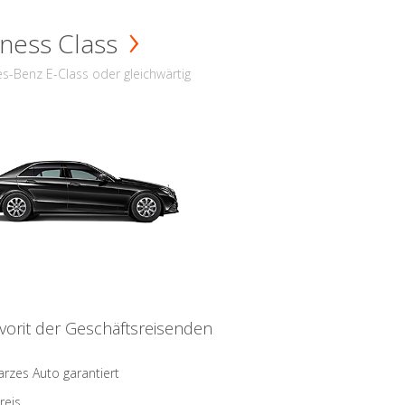
ness Class
s-Benz E-Class oder gleichwärtig
vorit der Geschäftsreisenden
rzes Auto garantiert
reis