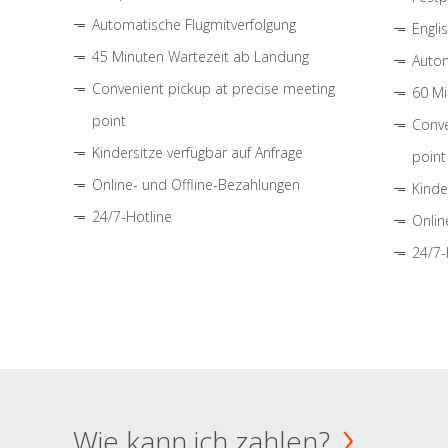
Automatische Flugmitverfolgung
Engli
45 Minuten Wartezeit ab Landung
Autom
Convenient pickup at precise meeting
60 Mi
point
Conve
Kindersitze verfügbar auf Anfrage
point
Online- und Offline-Bezahlungen
Kinde
24/7-Hotline
Onlin
24/7-
Wie kann ich zahlen?