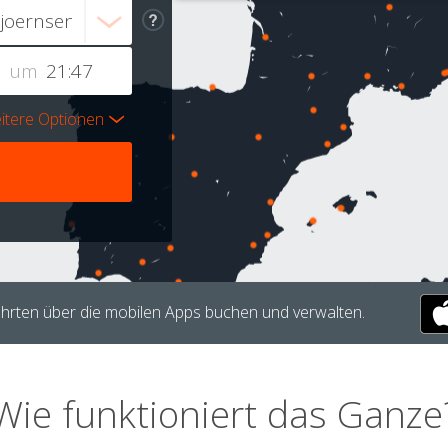
um
itere Optionen
hrten über die mobilen Apps buchen und verwalten.
Wie funktioniert das Ganze