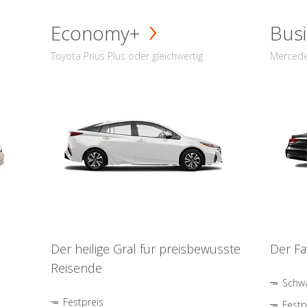
Economy+
Busi
Toyota Prius Plus oder gleichwertig
Mercede
Der heilige Gral für preisbewusste
Der Fa
Reisende
Schwa
Festpreis
Festp