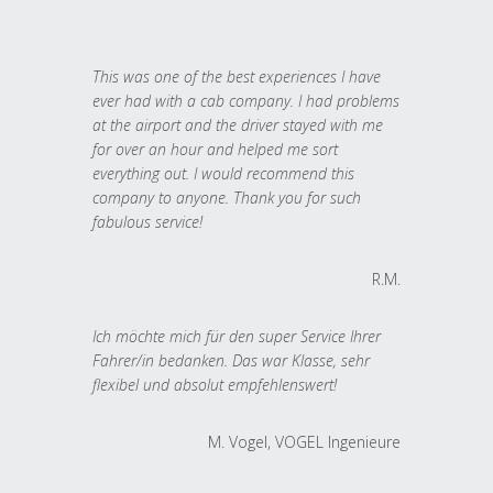
This was one of the best experiences I have
ever had with a cab company. I had problems
at the airport and the driver stayed with me
for over an hour and helped me sort
everything out. I would recommend this
company to anyone. Thank you for such
fabulous service!
R.M.
Ich möchte mich für den super Service Ihrer
Fahrer/in bedanken. Das war Klasse, sehr
flexibel und absolut empfehlenswert!
M. Vogel, VOGEL Ingenieure