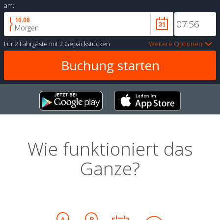
am:
10.08
Morgen
Für
2 Fahrgäste
mit
2 Gepäckstücken
Weitere Optionen
Wie funktioniert das
Ganze?