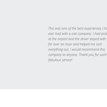
This was one of the best experiences I h
ever had with a cab company. I had pr
at the airport and the driver stayed with
for over an hour and helped me sort
everything out. I would recommend this
company to anyone. Thank you for such
fabulous service!