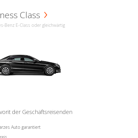
ness Class
s-Benz E-Class oder gleichwärtig
vorit der Geschäftsreisenden
rzes Auto garantiert
reis