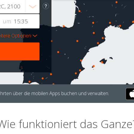
um
itere Optionen
hrten über die mobilen Apps buchen und verwalten.
Wie funktioniert das Ganze