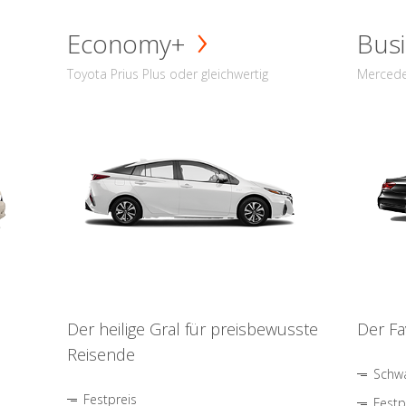
Economy+
Busi
Toyota Prius Plus oder gleichwertig
Mercede
Der heilige Gral für preisbewusste
Der Fa
Reisende
Schwa
Festpreis
Festp