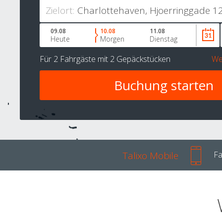
Zielort:
09.08
10.08
11.08
Heute
Morgen
Dienstag
Für
2 Fahrgäste
mit
2 Gepäckstücken
We
Talixo Mobile
Fa