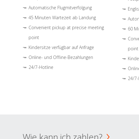
Automatische Flugmitverfolgung
Engli
45 Minuten Wartezeit ab Landung
Autom
Convenient pickup at precise meeting
60 Mi
point
Conve
Kindersitze verfügbar auf Anfrage
point
Online- und Offline-Bezahlungen
Kinde
24/7-Hotline
Onlin
24/7-
Wie kann ich zahlen?