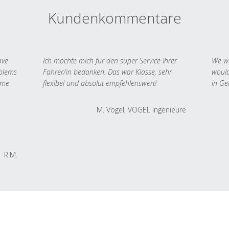
Kundenkommentare
ave
Ich möchte mich für den super Service Ihrer
We we
oblems
Fahrer/in bedanken. Das war Klasse, sehr
would
 me
flexibel und absolut empfehlenswert!
in Ge
M. Vogel, VOGEL Ingenieure
R.M.