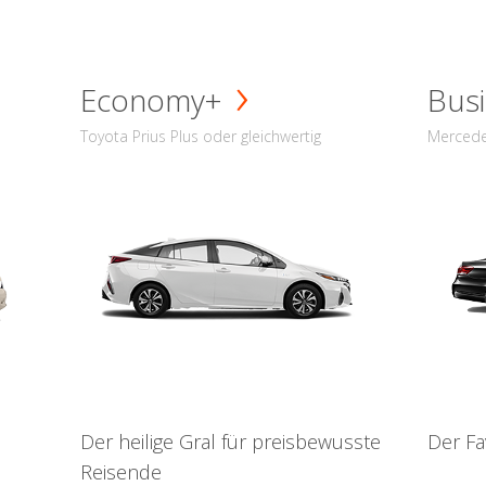
Economy+
Busi
Toyota Prius Plus oder gleichwertig
Mercede
Der heilige Gral für preisbewusste
Der Fa
Reisende