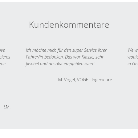
Kundenkommentare
ave
Ich möchte mich für den super Service Ihrer
We we
oblems
Fahrer/in bedanken. Das war Klasse, sehr
would
 me
flexibel und absolut empfehlenswert!
in Ge
M. Vogel, VOGEL Ingenieure
R.M.