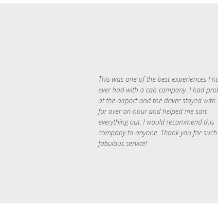
This was one of the best experiences I h
ever had with a cab company. I had pr
at the airport and the driver stayed with
for over an hour and helped me sort
everything out. I would recommend this
company to anyone. Thank you for such
fabulous service!