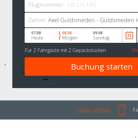
Flugnummer:
Zielort:
07.08
08.08
09.08
Heute
Morgen
Sonntag
Für
2 Fahrgäste
mit
2 Gepäckstücken
We
Talixo Mobile
Fa