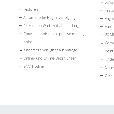
Schwa
Festpreis
Festp
Automatische Flugmitverfolgung
Engli
45 Minuten Wartezeit ab Landung
Autom
Convenient pickup at precise meeting
60 Mi
point
Conve
Kindersitze verfügbar auf Anfrage
point
Online- und Offline-Bezahlungen
Kinde
24/7-Hotline
Onlin
24/7-