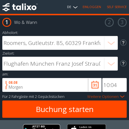
DE
EINLOGGEN
SELF SERVICE
Wo & Wann
Abholort:
Zielort:
am:
08.08
Morgen
Für
2 Fahrgäste
mit
2 Gepäckstücken
Weitere Optionen