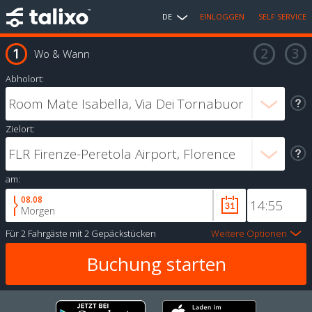
DE
EINLOGGEN
SELF SERVICE
Wo & Wann
Abholort:
Zielort:
am:
08.08
Morgen
Für
2 Fahrgäste
mit
2 Gepäckstücken
Weitere Optionen