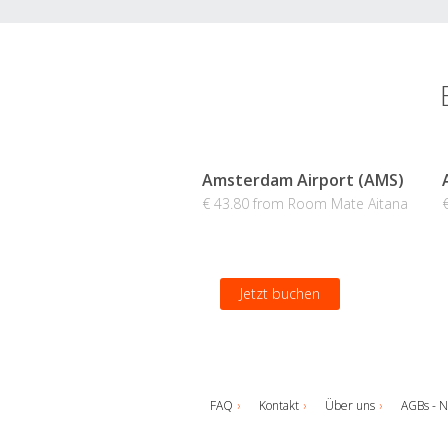
Amsterdam Airport (AMS)
€ 43.80 from Room Mate Aitana
Jetzt buchen
FAQ
Kontakt
Über uns
AGBs - N