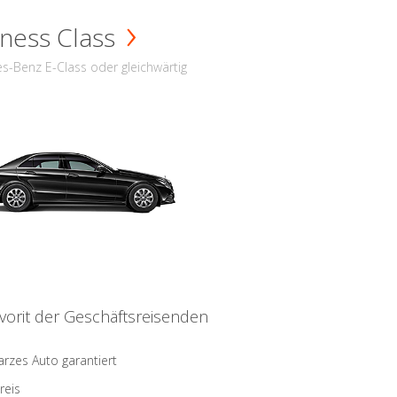
ness Class
s-Benz E-Class oder gleichwärtig
vorit der Geschäftsreisenden
rzes Auto garantiert
reis