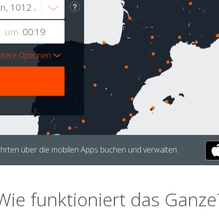
um
itere Optionen
hrten über die mobilen Apps buchen und verwalten.
Wie funktioniert das Ganze