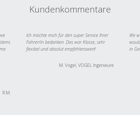
Kundenkommentare
ave
Ich möchte mich für den super Service Ihrer
We we
oblems
Fahrer/in bedanken. Das war Klasse, sehr
would
 me
flexibel und absolut empfehlenswert!
in Ge
M. Vogel, VOGEL Ingenieure
R.M.