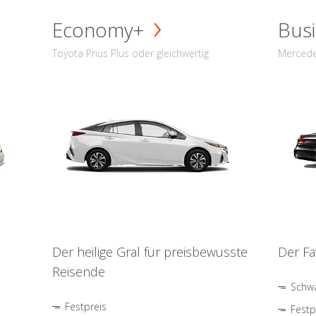
Economy+
Busi
Toyota Prius Plus oder gleichwertig
Mercede
Der heilige Gral für preisbewusste
Der Fa
Reisende
Schwa
Festpreis
Festp