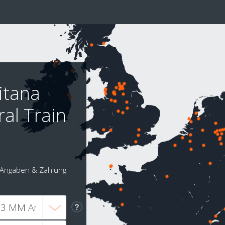
itana
al Train
Angaben & Zahlung