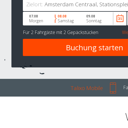
Zielort:
07.08
08.08
09.08
Morgen
Samstag
Sonntag
Für
2 Fahrgäste
mit
2 Gepäckstücken
We
Talixo Mobile
Fa