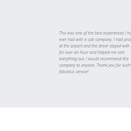
This was one of the best experiences I h
ever had with a cab company. I had pr
at the airport and the driver stayed with
for over an hour and helped me sort
everything out. I would recommend this
company to anyone. Thank you for such
fabulous service!