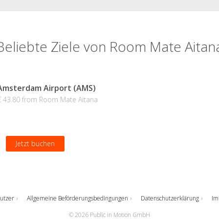
Beliebte Ziele von Room Mate Aitan
Amsterdam Airport (AMS)
€ 43.80 from Room Mate Aitana
Jetzt buchen
utzer
Allgemeine Beförderungsbedingungen
Datenschutzerklärung
Im
© 2026 Public in Motion GmbH