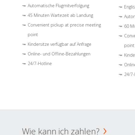
Automatische Flugmitverfolgung
Engli
45 Minuten Wartezeit ab Landung
Autom
Convenient pickup at precise meeting
60 Mi
point
Conve
Kindersitze verfügbar auf Anfrage
point
Online- und Offline-Bezahlungen
Kinde
24/7-Hotline
Onlin
24/7-
Wie kann ich zahlen?