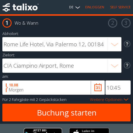
DE
EINLOGGEN
SELF SERVICE
Wo & Wann
Abholort:
Zielort:
am:
10.08
Morgen
Für
2 Fahrgäste
mit
2 Gepäckstücken
Weitere Optionen