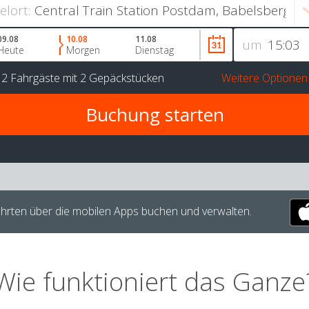
ielort:
09.08
10.08
11.08
um
Heute
Morgen
Dienstag
r
2 Fahrgäste
mit
2 Gepäckstücken
Weitere Optionen
hrten über die mobilen Apps buchen und verwalten.
Wie funktioniert das Ganze