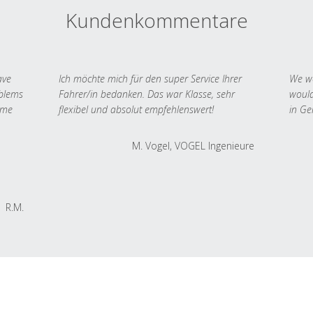
Kundenkommentare
ave
Ich möchte mich für den super Service Ihrer
We we
oblems
Fahrer/in bedanken. Das war Klasse, sehr
would
 me
flexibel und absolut empfehlenswert!
in Ge
M. Vogel, VOGEL Ingenieure
R.M.