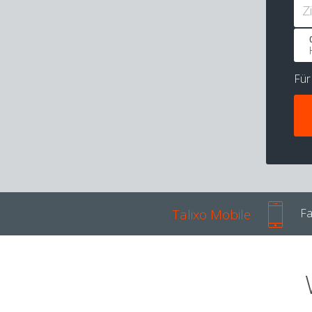
Z
Fü
Talixo Mobile
Fa