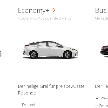
Economy+
Busi
Toyota Prius Plus oder gleichwertig
Mercede
Der heilige Gral für preisbewusste
Der Fa
Reisende
Schwa
Festpreis
Festp