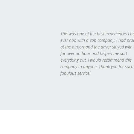
This was one of the best experiences I h
ever had with a cab company. I had pr
at the airport and the driver stayed with
for over an hour and helped me sort
everything out. I would recommend this
company to anyone. Thank you for such
fabulous service!