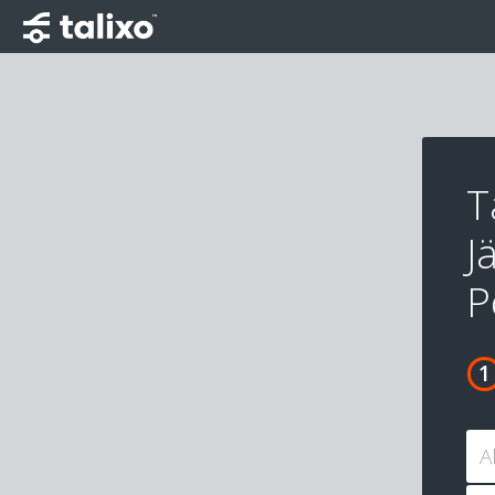
T
J
P
A