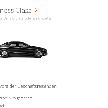
ness Class
s-Benz E-Class oder gleichwärtig
vorit der Geschäftsreisenden
rzes Auto garantiert
reis