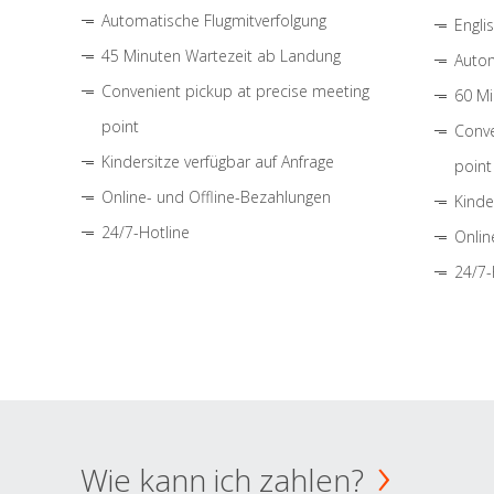
Automatische Flugmitverfolgung
Engli
45 Minuten Wartezeit ab Landung
Autom
Convenient pickup at precise meeting
60 Mi
point
Conve
Kindersitze verfügbar auf Anfrage
point
Online- und Offline-Bezahlungen
Kinde
24/7-Hotline
Onlin
24/7-
Wie kann ich zahlen?