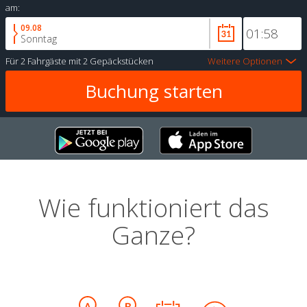
am:
09.08
Sonntag
Für
2 Fahrgäste
mit
2 Gepäckstücken
Weitere Optionen
Wie funktioniert das
Ganze?