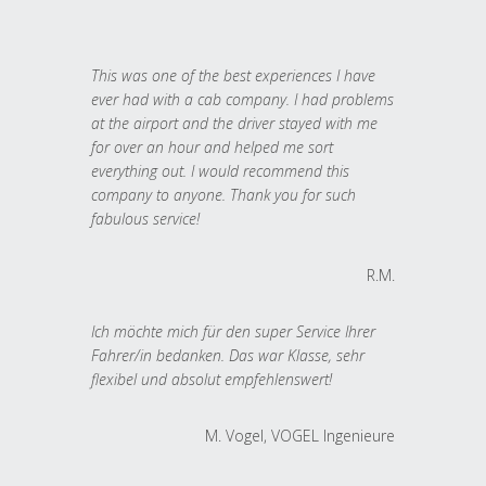
This was one of the best experiences I have
ever had with a cab company. I had problems
at the airport and the driver stayed with me
for over an hour and helped me sort
everything out. I would recommend this
company to anyone. Thank you for such
fabulous service!
R.M.
Ich möchte mich für den super Service Ihrer
Fahrer/in bedanken. Das war Klasse, sehr
flexibel und absolut empfehlenswert!
M. Vogel, VOGEL Ingenieure