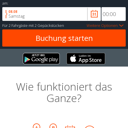
am:
08.08
Samstag
Für
2 Fahrgäste
mit
2 Gepäckstücken
Weitere Optionen
Wie funktioniert das
Ganze?