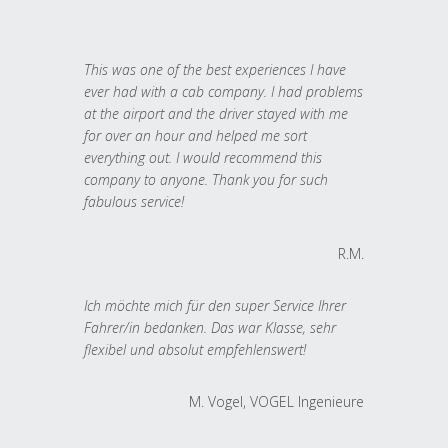
This was one of the best experiences I have
ever had with a cab company. I had problems
at the airport and the driver stayed with me
for over an hour and helped me sort
everything out. I would recommend this
company to anyone. Thank you for such
fabulous service!
R.M.
Ich möchte mich für den super Service Ihrer
Fahrer/in bedanken. Das war Klasse, sehr
flexibel und absolut empfehlenswert!
M. Vogel, VOGEL Ingenieure