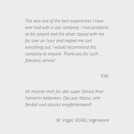
This was one of the best experiences I have
ever had with a cab company. I had problems
at the airport and the driver stayed with me
for over an hour and helped me sort
everything out. I would recommend this
company to anyone. Thank you for such
fabulous service!
R.M.
Ich möchte mich für den super Service Ihrer
Fahrer/in bedanken. Das war Klasse, sehr
flexibel und absolut empfehlenswert!
M. Vogel, VOGEL Ingenieure