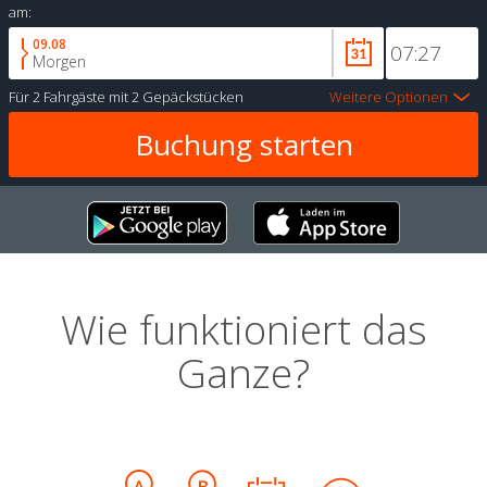
am:
09.08
Morgen
Für
2 Fahrgäste
mit
2 Gepäckstücken
Weitere Optionen
Wie funktioniert das
Ganze?