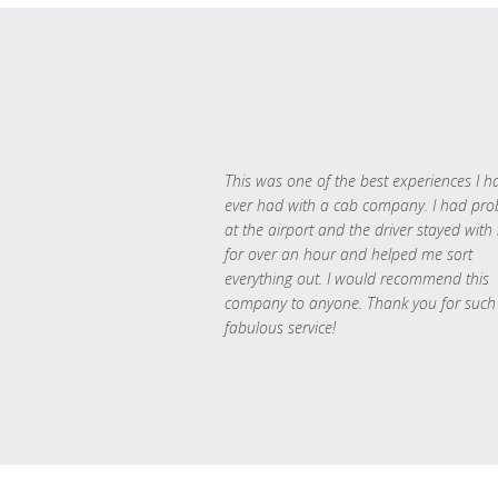
This was one of the best experiences I h
ever had with a cab company. I had pr
at the airport and the driver stayed with
for over an hour and helped me sort
everything out. I would recommend this
company to anyone. Thank you for such
fabulous service!