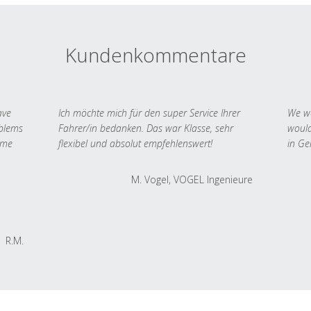
Kundenkommentare
ave
Ich möchte mich für den super Service Ihrer
We we
oblems
Fahrer/in bedanken. Das war Klasse, sehr
would
 me
flexibel und absolut empfehlenswert!
in Ge
M. Vogel, VOGEL Ingenieure
R.M.