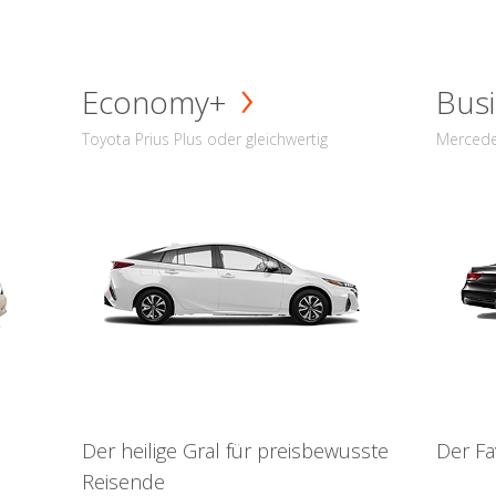
Economy+
Busi
Toyota Prius Plus oder gleichwertig
Mercede
Der heilige Gral für preisbewusste
Der Fa
Reisende