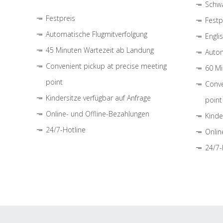
Schwa
Festpreis
Festp
Automatische Flugmitverfolgung
Engli
45 Minuten Wartezeit ab Landung
Autom
Convenient pickup at precise meeting
60 Mi
point
Conve
Kindersitze verfügbar auf Anfrage
point
Online- und Offline-Bezahlungen
Kinde
24/7-Hotline
Onlin
24/7-