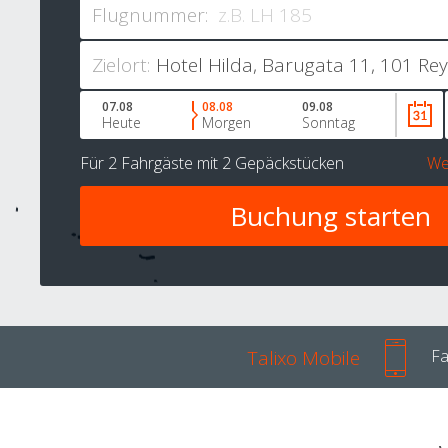
Flugnummer:
Zielort:
07.08
08.08
09.08
Heute
Morgen
Sonntag
Für
2 Fahrgäste
mit
2 Gepäckstücken
We
Talixo Mobile
Fa