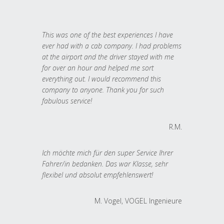
This was one of the best experiences I have
ever had with a cab company. I had problems
at the airport and the driver stayed with me
for over an hour and helped me sort
everything out. I would recommend this
company to anyone. Thank you for such
fabulous service!
R.M.
Ich möchte mich für den super Service Ihrer
Fahrer/in bedanken. Das war Klasse, sehr
flexibel und absolut empfehlenswert!
M. Vogel, VOGEL Ingenieure