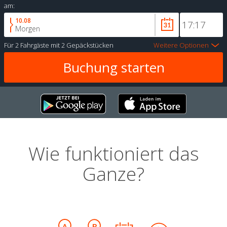
am:
10.08
Morgen
Für
2 Fahrgäste
mit
2 Gepäckstücken
Weitere Optionen
Wie funktioniert das
Ganze?