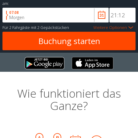
am:
07.08
Morgen
Für
2 Fahrgäste
mit
2 Gepäckstücken
Weitere Optionen
Wie funktioniert das
Ganze?