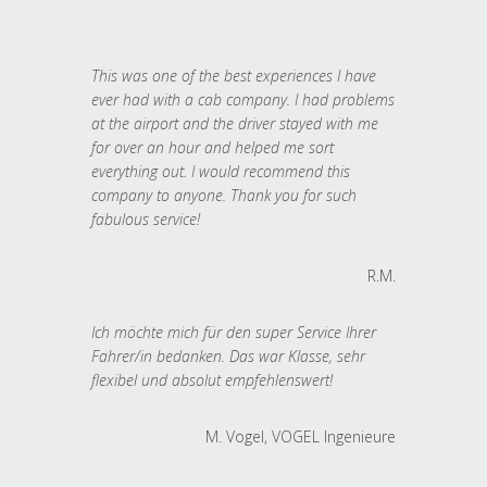
This was one of the best experiences I have
ever had with a cab company. I had problems
at the airport and the driver stayed with me
for over an hour and helped me sort
everything out. I would recommend this
company to anyone. Thank you for such
fabulous service!
R.M.
Ich möchte mich für den super Service Ihrer
Fahrer/in bedanken. Das war Klasse, sehr
flexibel und absolut empfehlenswert!
M. Vogel, VOGEL Ingenieure