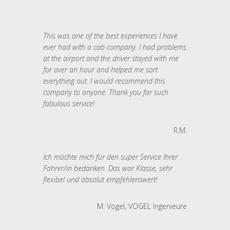
This was one of the best experiences I have
ever had with a cab company. I had problems
at the airport and the driver stayed with me
for over an hour and helped me sort
everything out. I would recommend this
company to anyone. Thank you for such
fabulous service!
R.M.
Ich möchte mich für den super Service Ihrer
Fahrer/in bedanken. Das war Klasse, sehr
flexibel und absolut empfehlenswert!
M. Vogel, VOGEL Ingenieure