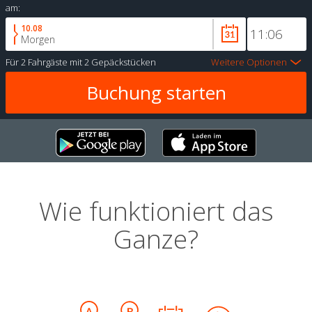
am:
10.08
Morgen
Für
2 Fahrgäste
mit
2 Gepäckstücken
Weitere Optionen
Wie funktioniert das
Ganze?