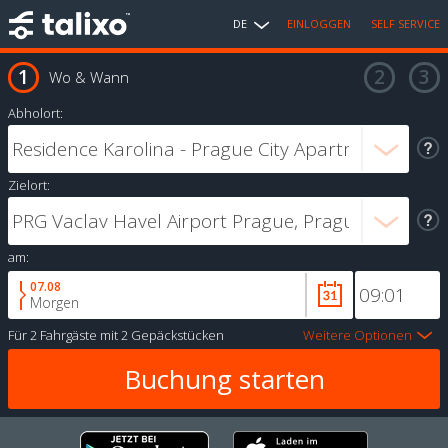
DE
EINLOGGEN
SELF SERVICE
Wo & Wann
Abholort:
Zielort:
am:
07.08
Morgen
Für
2 Fahrgäste
mit
2 Gepäckstücken
Weitere Optionen