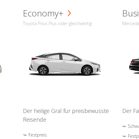
Economy+
Busi
Toyota Prius Plus oder gleichwertig
Mercede
Der heilige Gral für preisbewusste
Der Fa
Reisende
Schwa
Festpreis
Festp