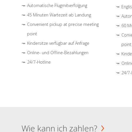
Automatische Flugmitverfolgung
Engli
45 Minuten Wartezeit ab Landung
Autom
Convenient pickup at precise meeting
60 Mi
point
Conve
Kindersitze verfügbar auf Anfrage
point
Online- und Offline-Bezahlungen
Kinde
24/7-Hotline
Onlin
24/7-
Wie kann ich zahlen?