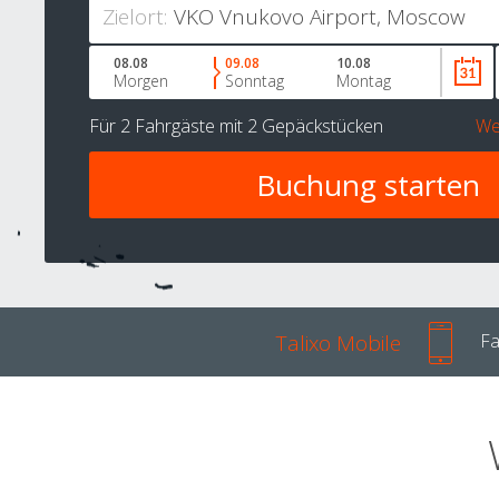
Zielort:
08.08
09.08
10.08
Morgen
Sonntag
Montag
Für
2 Fahrgäste
mit
2 Gepäckstücken
We
Talixo Mobile
Fa