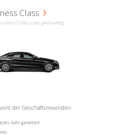
ness Class
s-Benz E-Class oder gleichwärtig
vorit der Geschäftsreisenden
rzes Auto garantiert
reis