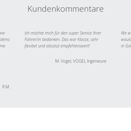
Kundenkommentare
ave
Ich möchte mich für den super Service Ihrer
We we
oblems
Fahrer/in bedanken. Das war Klasse, sehr
would
 me
flexibel und absolut empfehlenswert!
in Ge
M. Vogel, VOGEL Ingenieure
R.M.