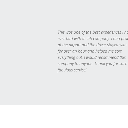
This was one of the best experiences I h
ever had with a cab company. I had pr
at the airport and the driver stayed with
for over an hour and helped me sort
everything out. I would recommend this
company to anyone. Thank you for such
fabulous service!