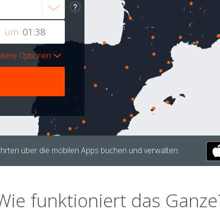
um
itere Optionen
hrten über die mobilen Apps buchen und verwalten.
Wie funktioniert das Ganze