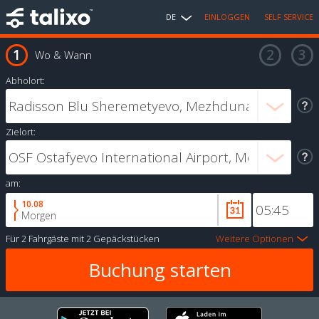
DE
EINLOGGEN
SELF SERVICE
Wo & Wann
Abholort:
Zielort:
am:
10.08
Morgen
Für
2 Fahrgäste
mit
2 Gepäckstücken
Weitere Optionen