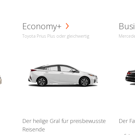
Economy+
Busi
Toyota Prius Plus oder gleichwertig
Mercede
Der heilige Gral für preisbewusste
Der Fa
Reisende