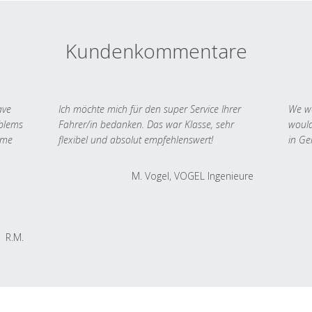
Kundenkommentare
ave
Ich möchte mich für den super Service Ihrer
We we
oblems
Fahrer/in bedanken. Das war Klasse, sehr
would
 me
flexibel und absolut empfehlenswert!
in Ge
M. Vogel, VOGEL Ingenieure
R.M.