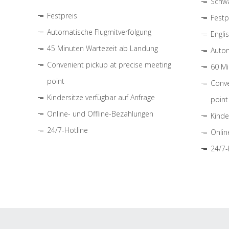
Schwa
Festpreis
Festp
Automatische Flugmitverfolgung
Engli
45 Minuten Wartezeit ab Landung
Autom
Convenient pickup at precise meeting
60 Mi
point
Conve
Kindersitze verfügbar auf Anfrage
point
Online- und Offline-Bezahlungen
Kinde
24/7-Hotline
Onlin
24/7-