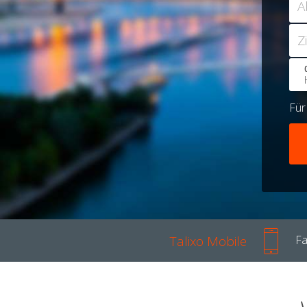
A
Z
Fü
Talixo Mobile
Fa