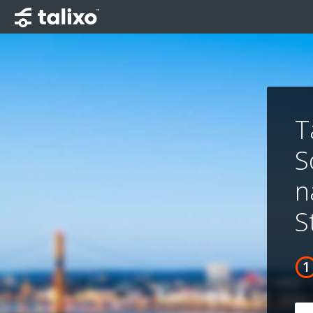
T
S
n
S