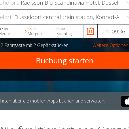
bholort:
ielort:
07.08
08.08
09.08
um
Heute
Morgen
Sonntag
r
2 Fahrgäste
mit
2 Gepäckstücken
Weitere Optionen
hrten über die mobilen Apps buchen und verwalten.