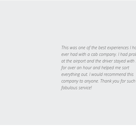
This was one of the best experiences I h
ever had with a cab company. I had pr
at the airport and the driver stayed with
for over an hour and helped me sort
everything out. I would recommend this
company to anyone. Thank you for such
fabulous service!