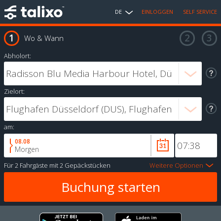
DE
EINLOGGEN
SELF SERVICE
Wo & Wann
Abholort:
Zielort:
am:
08.08
Morgen
Für
2 Fahrgäste
mit
2 Gepäckstücken
Weitere Optionen