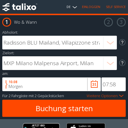
DE
EINLOGGEN
SELF SERVICE
Wo & Wann
Abholort:
Zielort:
am:
10.08
Morgen
Für
2 Fahrgäste
mit
2 Gepäckstücken
Weitere Optionen