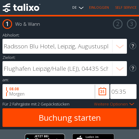
DE
EINLOGGEN
SELF SERVICE
Wo & Wann
Abholort:
Zielort:
am:
08.08
Morgen
Für
2 Fahrgäste
mit
2 Gepäckstücken
Weitere Optionen