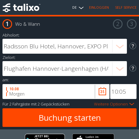
DE
EINLOGGEN
SELF SERVICE
Wo & Wann
Abholort:
Zielort:
am:
10.08
Morgen
Für
2 Fahrgäste
mit
2 Gepäckstücken
Weitere Optionen