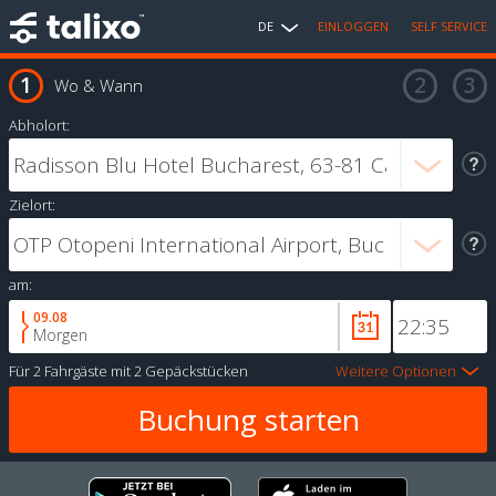
DE
EINLOGGEN
SELF SERVICE
Wo & Wann
Abholort:
Zielort:
am:
09.08
Morgen
Für
2 Fahrgäste
mit
2 Gepäckstücken
Weitere Optionen