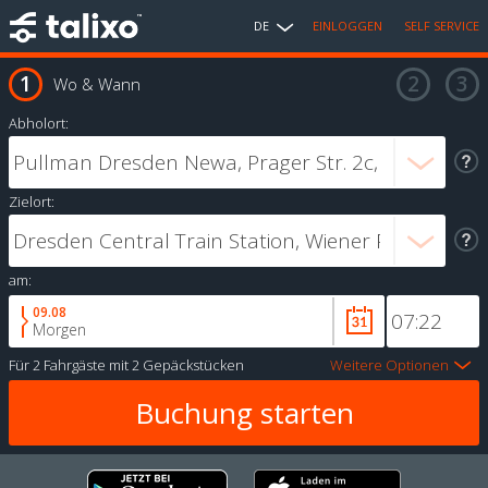
DE
EINLOGGEN
SELF SERVICE
Wo & Wann
Abholort:
Zielort:
am:
09.08
Morgen
Für
2 Fahrgäste
mit
2 Gepäckstücken
Weitere Optionen