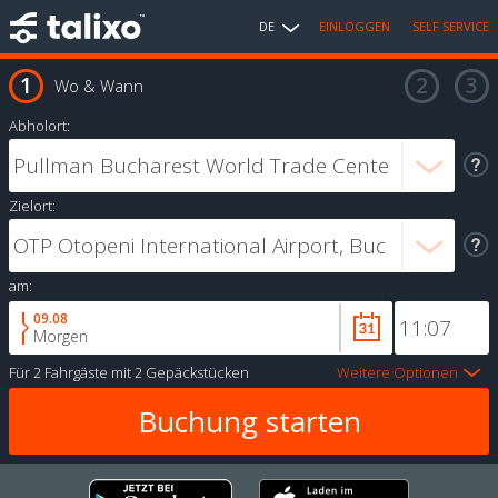
DE
EINLOGGEN
SELF SERVICE
Wo & Wann
Abholort:
Zielort:
am:
09.08
Morgen
Für
2 Fahrgäste
mit
2 Gepäckstücken
Weitere Optionen