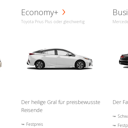
Economy+
Busi
Toyota Prius Plus oder gleichwertig
Mercede
Der heilige Gral für preisbewusste
Der Fa
Reisende
Schwa
Festpreis
Festp