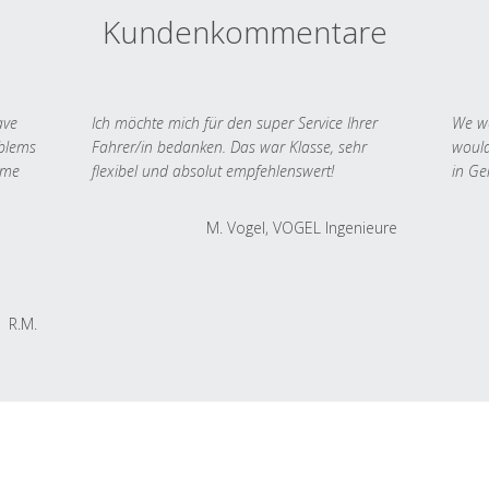
Kundenkommentare
ave
Ich möchte mich für den super Service Ihrer
We we
oblems
Fahrer/in bedanken. Das war Klasse, sehr
would
 me
flexibel und absolut empfehlenswert!
in Ge
M. Vogel, VOGEL Ingenieure
R.M.