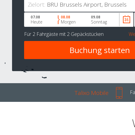
Zielort:
07.08
08.08
09.08
Heute
Morgen
Sonntag
Für
2 Fahrgäste
mit
2 Gepäckstücken
We
Talixo Mobile
Fa