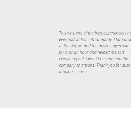
This was one of the best experiences I h
ever had with a cab company. I had pr
at the airport and the driver stayed with
for over an hour and helped me sort
everything out. I would recommend this
company to anyone. Thank you for such
fabulous service!