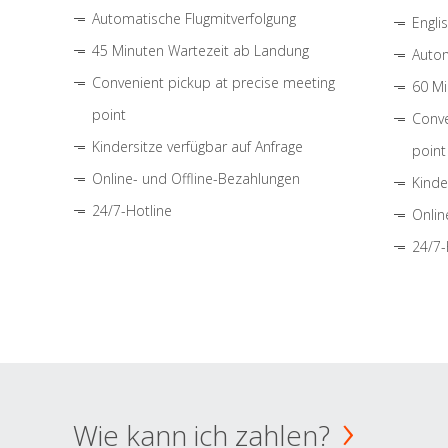
Automatische Flugmitverfolgung
Engli
45 Minuten Wartezeit ab Landung
Autom
Convenient pickup at precise meeting
60 Mi
point
Conve
Kindersitze verfügbar auf Anfrage
point
Online- und Offline-Bezahlungen
Kinde
24/7-Hotline
Onlin
24/7-
Wie kann ich zahlen?