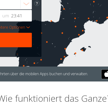
um
itere Optionen
hrten über die mobilen Apps buchen und verwalten.
Wie funktioniert das Ganze