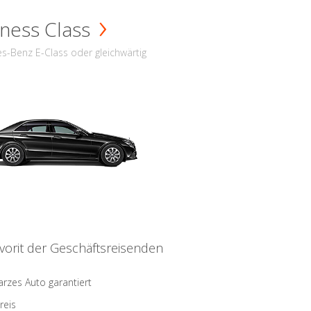
ness Class
s-Benz E-Class oder gleichwärtig
vorit der Geschäftsreisenden
rzes Auto garantiert
reis