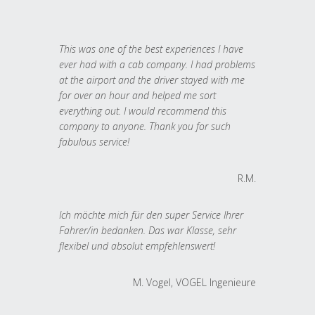
This was one of the best experiences I have
ever had with a cab company. I had problems
at the airport and the driver stayed with me
for over an hour and helped me sort
everything out. I would recommend this
company to anyone. Thank you for such
fabulous service!
R.M.
Ich möchte mich für den super Service Ihrer
Fahrer/in bedanken. Das war Klasse, sehr
flexibel und absolut empfehlenswert!
M. Vogel, VOGEL Ingenieure