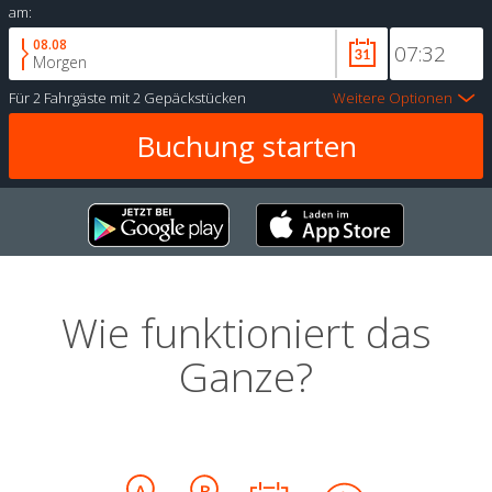
am:
08.08
Morgen
Für
2 Fahrgäste
mit
2 Gepäckstücken
Weitere Optionen
Wie funktioniert das
Ganze?