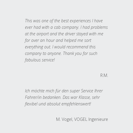
This was one of the best experiences I have
ever had with a cab company. I had problems
at the airport and the driver stayed with me
for over an hour and helped me sort
everything out. I would recommend this
company to anyone. Thank you for such
fabulous service!
R.M.
Ich möchte mich für den super Service Ihrer
Fahrer/in bedanken. Das war Klasse, sehr
flexibel und absolut empfehlenswert!
M. Vogel, VOGEL Ingenieure