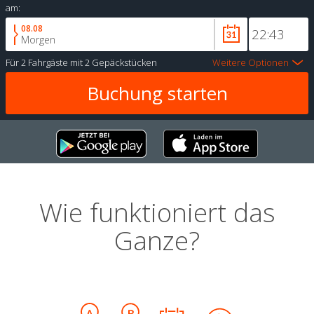
am:
08.08
Morgen
Für
2 Fahrgäste
mit
2 Gepäckstücken
Weitere Optionen
Wie funktioniert das
Ganze?