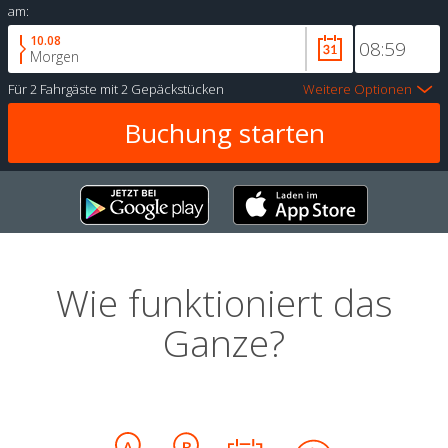
am:
10.08
Morgen
Für
2 Fahrgäste
mit
2 Gepäckstücken
Weitere Optionen
Wie funktioniert das
Ganze?