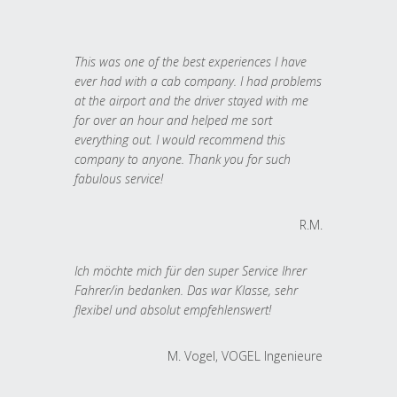
This was one of the best experiences I have
ever had with a cab company. I had problems
at the airport and the driver stayed with me
for over an hour and helped me sort
everything out. I would recommend this
company to anyone. Thank you for such
fabulous service!
R.M.
Ich möchte mich für den super Service Ihrer
Fahrer/in bedanken. Das war Klasse, sehr
flexibel und absolut empfehlenswert!
M. Vogel, VOGEL Ingenieure