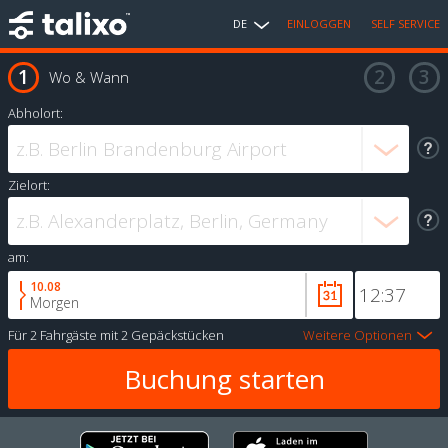
DE
EINLOGGEN
SELF SERVICE
Wo & Wann
Abholort:
Zielort:
am:
10.08
Morgen
Für
2 Fahrgäste
mit
2 Gepäckstücken
Weitere Optionen