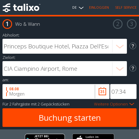
DE
EINLOGGEN
SELF SERVICE
Wo & Wann
Abholort:
Zielort:
am:
08.08
Morgen
Für
2 Fahrgäste
mit
2 Gepäckstücken
Weitere Optionen