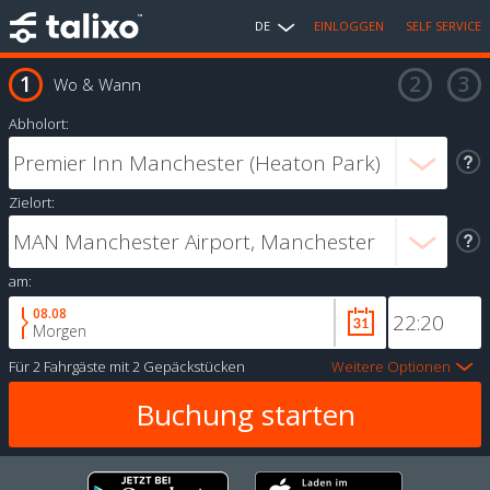
DE
EINLOGGEN
SELF SERVICE
Wo & Wann
Abholort:
Zielort:
am:
08.08
Morgen
Für
2 Fahrgäste
mit
2 Gepäckstücken
Weitere Optionen