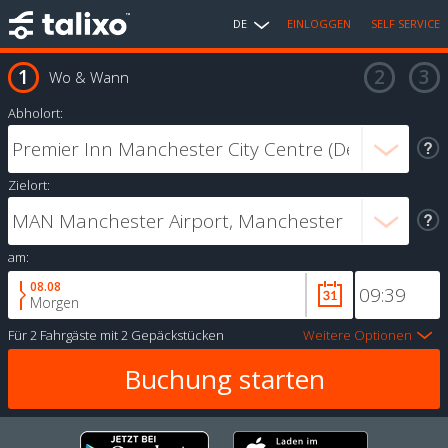
DE
EINLOGGEN
SELF SERVICE
Wo & Wann
Abholort:
Zielort:
am:
08.08
Morgen
Für
2 Fahrgäste
mit
2 Gepäckstücken
Weitere Optionen