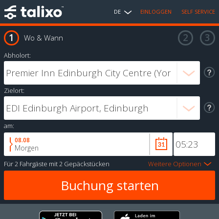
DE
EINLOGGEN
SELF SERVICE
Wo & Wann
Abholort:
Zielort:
am:
08.08
Morgen
Für
2 Fahrgäste
mit
2 Gepäckstücken
Weitere Optionen