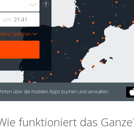
um
itere Optionen
hrten über die mobilen Apps buchen und verwalten.
Wie funktioniert das Ganze