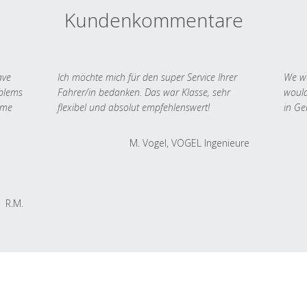
Kundenkommentare
ave
Ich möchte mich für den super Service Ihrer
We we
oblems
Fahrer/in bedanken. Das war Klasse, sehr
would
 me
flexibel und absolut empfehlenswert!
in Ge
M. Vogel, VOGEL Ingenieure
R.M.