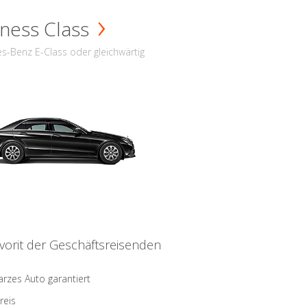
ness Class
s-Benz E-Class oder gleichwärtig
vorit der Geschäftsreisenden
rzes Auto garantiert
reis