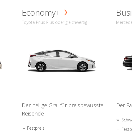
Economy+
Busi
Toyota Prius Plus oder gleichwertig
Mercede
Der heilige Gral für preisbewusste
Der Fa
Reisende
Schwa
Festpreis
Festp