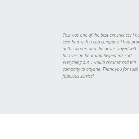
This was one of the best experiences I h
ever had with a cab company. I had pr
at the airport and the driver stayed with
for over an hour and helped me sort
everything out. I would recommend this
company to anyone. Thank you for such
fabulous service!