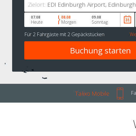
Zielort:
07.08
08.08
09.08
Heute
Morgen
Sonntag
Für
2 Fahrgäste
mit
2 Gepäckstücken
We
Talixo Mobile
Fa