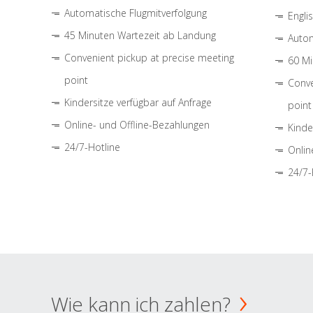
Automatische Flugmitverfolgung
Engli
45 Minuten Wartezeit ab Landung
Autom
Convenient pickup at precise meeting
60 Mi
point
Conve
Kindersitze verfügbar auf Anfrage
point
Online- und Offline-Bezahlungen
Kinde
24/7-Hotline
Onlin
24/7-
Wie kann ich zahlen?