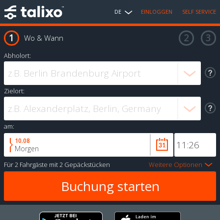
DE
EINLOGGEN
SELF SERVICE
Wo & Wann
Abholort:
Zielort:
am:
10.08
Morgen
Für
2 Fahrgäste
mit
2 Gepäckstücken
Weitere Optionen