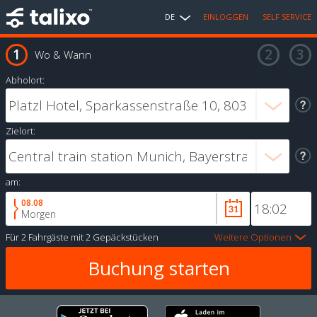
DE
EINLOGGEN
SELF SERVICE
Wo & Wann
Abholort:
Zielort:
am:
08.08
Morgen
Für
2 Fahrgäste
mit
2 Gepäckstücken
Weitere Optionen